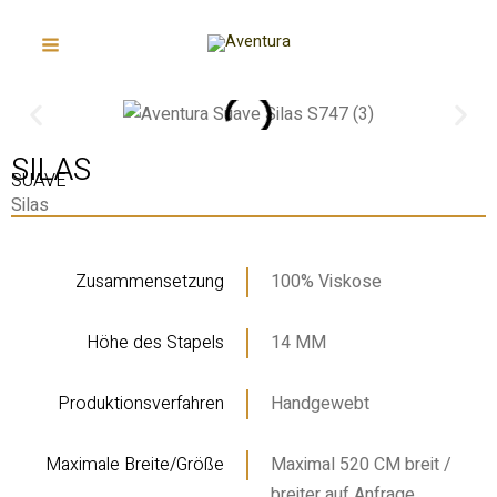
Zum
Hauptmenü
Inhalt
springen
SILAS
SUAVE
Silas
Zusammensetzung
100% Viskose
Höhe des Stapels
14 MM
Produktionsverfahren
Handgewebt
Maximale Breite/Größe
Maximal 520 CM breit /
breiter auf Anfrage