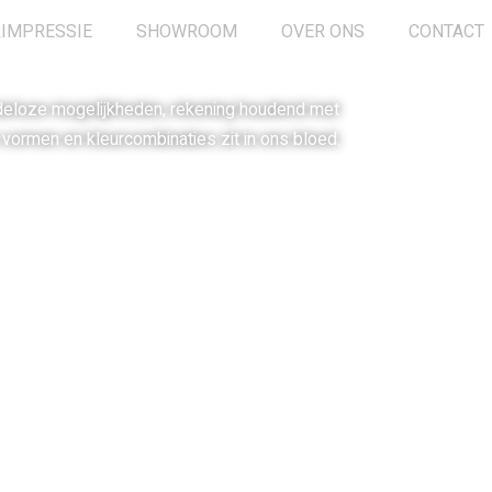
IMPRESSIE
SHOWROOM
OVER ONS
CONTACT
ndeloze mogelijkheden, rekening houdend met
vormen en kleurcombinaties zit in ons bloed.