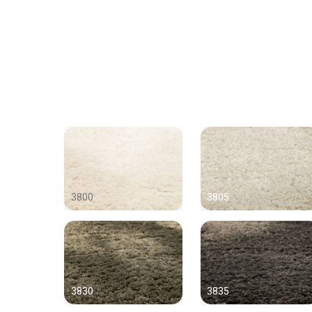
3800
3805
3830
3835