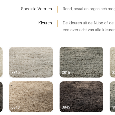
Speciale Vormen
Rond, ovaal en organisch mog
Kleuren
De kleuren uit de Nube of de
een overzicht van alle kleuren
3810
3815
3
3840
3845
3