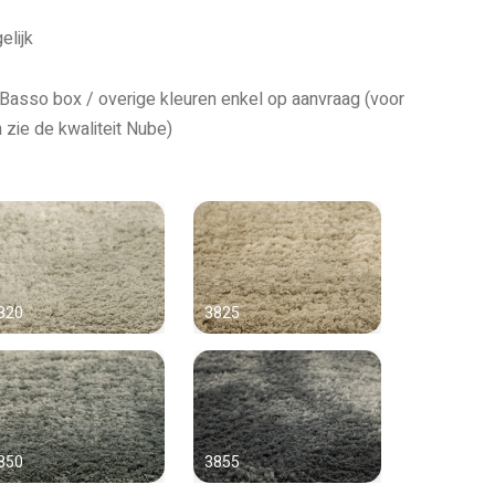
elijk
 Basso box / overige kleuren enkel op aanvraag (voor
 zie de kwaliteit Nube)
820
3825
850
3855