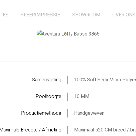
TIES
SFEERIMPRESSIE
SHOWROOM
OVER ONS
Samenstelling
100% Soft Semi Micro Polye
Poolhoogte
10 MM
Productiemethode
Handgeweven
Maximale Breedte / Afmeting
Maximaal 520 CM breed / br