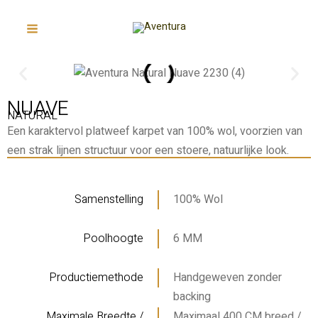
Ga
Main
naar
Menu
de
inhoud
NUAVE
NATURAL
Een karaktervol platweef karpet van 100% wol, voorzien van
een strak lijnen structuur voor een stoere, natuurlijke look.
Samenstelling
100% Wol
Poolhoogte
6 MM
Productiemethode
Handgeweven zonder
backing
Maximale Breedte /
Maximaal 400 CM breed /