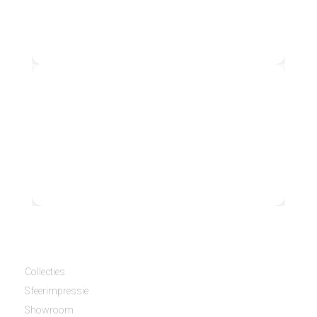
W529
W714
Collecties
Sfeerimpressie
Showroom