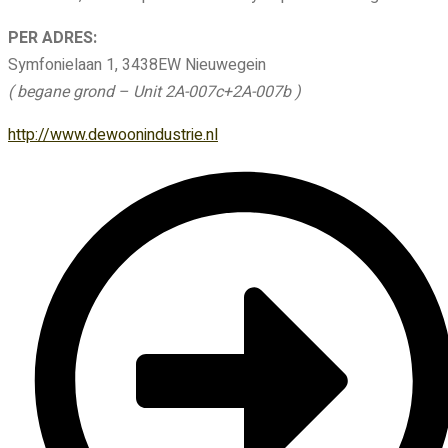
PER ADRES:
Symfonielaan 1, 3438EW Nieuwegein
( begane grond – Unit 2A-007c+2A-007b )
http://www.dewoonindustrie.nl